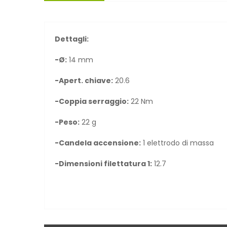
Dettagli:
-Ø:
14 mm
-Apert. chiave:
20.6
-Coppia serraggio:
22 Nm
-Peso:
22 g
-Candela accensione:
1 elettrodo di massa
-Dimensioni filettatura 1:
12.7