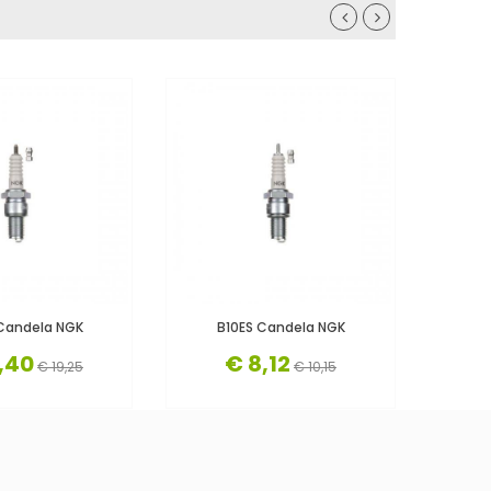
Candela NGK
B10ES Candela NGK
B
,40
€ 8,12
€ 19,25
€ 10,15