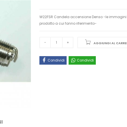
W22FSR Candela accensione Denso -le immagini po
prodotto a cui fanno riferimento-
AGGIUNGI AL CARRE
Condividi
Condividi
I