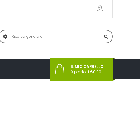
IL MIO CARRELLO
0
prodotti €
0,00