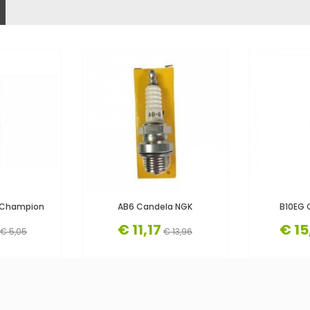
 Champion
AB6 Candela NGK
B10EG 
€ 11,17
€ 15
€ 5,05
€ 13,96