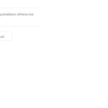
trebbero differire dal
LLO