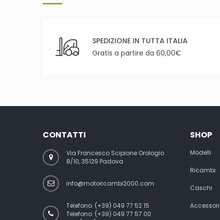
SPEDIZIONE IN TUTTA ITALIA
Gratis a partire da 60,00€
CONTATTI
SHOP
Modelli
Via Francesco Scipione Orologio
8/10, 35129 Padova
Ricambi
info@motoricambi2000.com
Caschi
Telefono:
(+39) 049 77 52 15
Accessori
Telefono:
(+39) 049 77 57 00