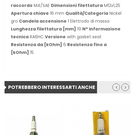
raccordo
M4/SAE
Dimensioni filettatura
M12x1,25
Apertura chiave
16 mm
Qualità/Categoria
Nickel
gro
Candela accensione
1 Elettrodo di massa
Lunghezza filettatura [mm]
19
N° informazione
tecnica
RA6HC
Versione
with gasket seat
Resistenza da [kOhm]
6
Resistenza fino a
[kOhm]
15
POTREBBERO INTERESSARTI ANCHE