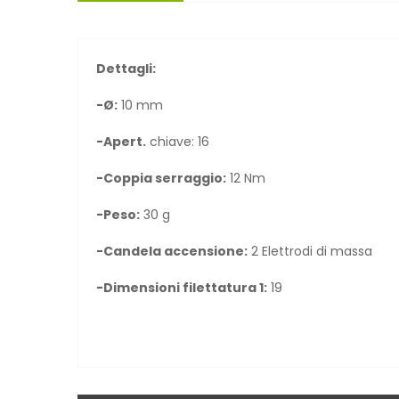
Dettagli:
-Ø:
10 mm
-Apert.
chiave: 16
-
Coppia serraggio:
12 Nm
-
Peso:
30 g
-Candela accensione:
2 Elettrodi di massa
-
Dimensioni filettatura 1:
19