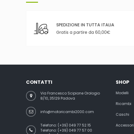
SPEDIZIONE IN TUTTA ITALIA
Gratis a partire da 60,00€
CONTATTI
SHOP
Modelli
Via Francesco Scipione Orologio
8/10, 35129 Padova
Ricambi
info@motoricambi2000.com
Caschi
Telefono:
(+39) 049 77 52 15
Accessori
Telefono:
(+39) 049 77 57 00