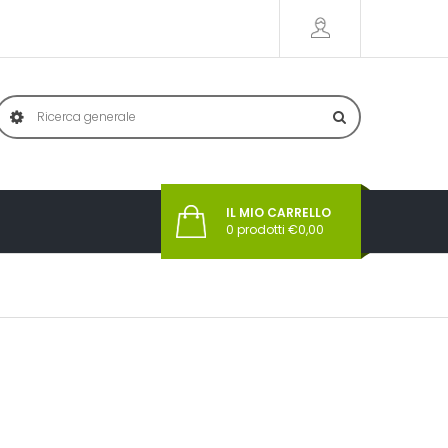
IL MIO CARRELLO
0
prodotti €
0,00