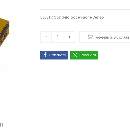
U27ETR Candela accensione Denso
AGGIUNGI AL CARRE
Condividi
Condividi
I