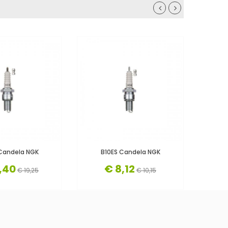
Candela NGK
B10ES Candela NGK
B
,40
€ 8,12
€ 19,25
€ 10,15