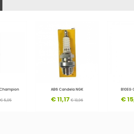
 Champion
AB6 Candela NGK
B10EG 
€ 11,17
€ 15
€ 5,05
€ 13,96