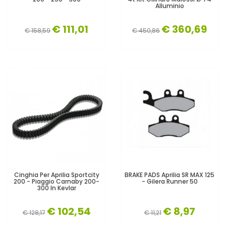
Alluminio
€ 111,01
€ 360,69
€ 158,59
€ 450,86
Cinghia Per Aprilia Sportcity
BRAKE PADS Aprilia SR MAX 125
200 - Piaggio Carnaby 200-
- Gilera Runner 50
300 In Kevlar
€ 102,54
€ 8,97
€ 128,17
€ 11,21