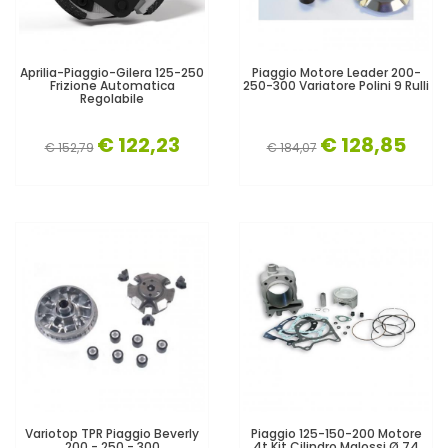
Aprilia-Piaggio-Gilera 125-250
Piaggio Motore Leader 200-
Frizione Automatica
250-300 Variatore Polini 9 Rulli
Regolabile
€ 122,23
€ 128,85
€ 152,79
€ 184,07
Variotop TPR Piaggio Beverly
Piaggio 125-150-200 Motore
200 - 250 - 300
4t Kit Cilindro Malossi Ø 74