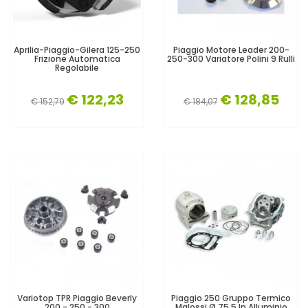
Aprilia-Piaggio-Gilera 125-250
Piaggio Motore Leader 200-
Frizione Automatica
250-300 Variatore Polini 9 Rulli
Regolabile
€ 122,23
€ 128,85
€ 152,79
€ 184,07
Variotop TPR Piaggio Beverly
Piaggio 250 Gruppo Termico
200 - 250 - 300
Malossi Ø 75,5 In Alluminio