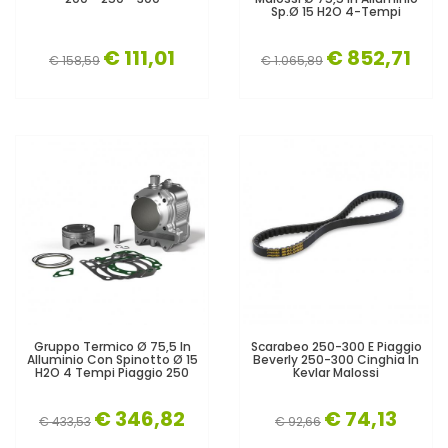
Sp.Ø 15 H2O 4-Tempi
€ 111,01
€ 852,71
€ 158,59
€ 1.065,89
Gruppo Termico Ø 75,5 In
Scarabeo 250-300 E Piaggio
Alluminio Con Spinotto Ø 15
Beverly 250-300 Cinghia In
H2O 4 Tempi Piaggio 250
Kevlar Malossi
€ 346,82
€ 74,13
€ 433,53
€ 92,66