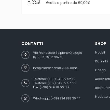
Gratis a partire da 60,00€
CONTATTI
SHOP
Modelli
Via Francesco Scipione Orologio
8/10, 35129 Padova
Ricambi
info@motoricambi2000.com
Caschi
Telefono:
(+39) 049 77 52 15
Accessori
Telefono:
(+39) 049 77 57 00
Fax:
(+39) 049 78 06 187
Restauro
Produttor
Whatsapp: (+39) 334 883 36 44