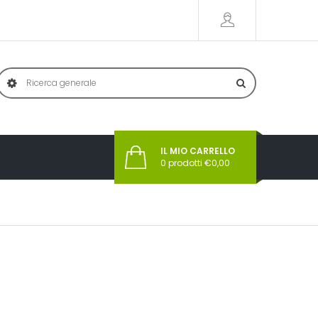
IL MIO CARRELLO
0
prodotti €
0,00