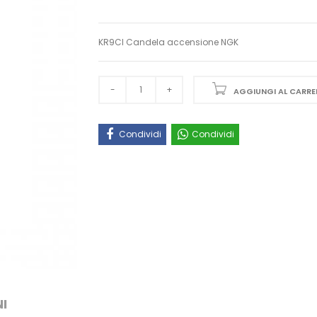
KR9CI Candela accensione NGK
AGGIUNGI AL CARRE
Condividi
Condividi
I