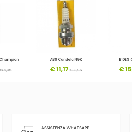
 Champion
AB6 Candela NGK
B10EG 
€ 11,17
€ 15
€ 5,05
€ 13,96
ASSISTENZA WHATSAPP