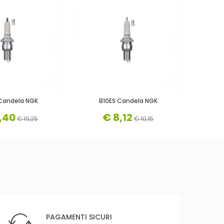
Candela NGK
B10ES Candela NGK
B
,40
€ 8,12
€ 19,25
€ 10,15
PAGAMENTI SICURI