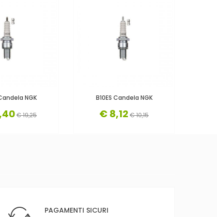
Candela NGK
B10ES Candela NGK
B
,40
€ 8,12
€ 19,25
€ 10,15
PAGAMENTI SICURI