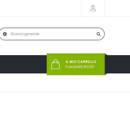
IL MIO CARRELLO
0
prodotti €
0,00