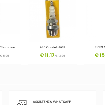
 Champion
AB6 Candela NGK
B10EG 
€ 11,17
€ 15
€ 5,05
€ 13,96
ASSISTENZA WHATSAPP