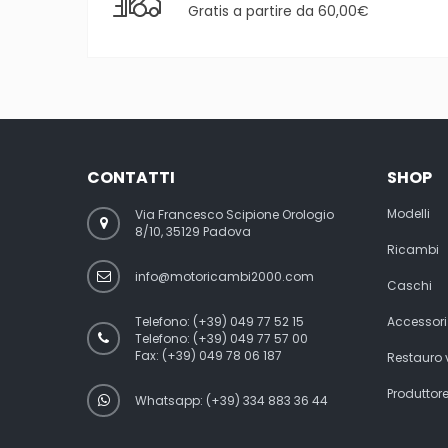
Gratis a partire da 60,00€
CONTATTI
SHOP
Modelli
Via Francesco Scipione Orologio
8/10, 35129 Padova
Ricambi
info@motoricambi2000.com
Caschi
Telefono:
(+39) 049 77 52 15
Accessori
Telefono:
(+39) 049 77 57 00
Fax:
(+39) 049 78 06 187
Restauro
Produttor
Whatsapp: (+39) 334 883 36 44