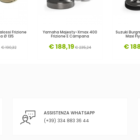
lossi Frizione
Yamaha Majesty-Xmax 400
Suzuki Burg
a Ø 135
Frizione E Campana
Maxi Fl
6
€ 188,19
€ 188
€ 190,32
€ 235,24
ASSISTENZA WHATSAPP
(+39) 334 883 36 44