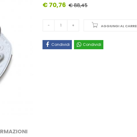
€ 70,76
€ 88,45
AGGIUNGI AL CARRE
Condividi
Condividi
ORMAZIONI