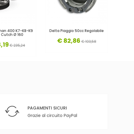
man 400 K7-K8-K9
Delta Piaggio 50cc Regolabile
Fly
y Cutch Ø 160
€ 82,86
€ 103,58
,19
€
€ 235,24
PAGAMENTI SICURI
Grazie al circuito PayPal