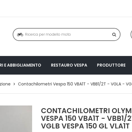
I E ABBIGLIAMENTO
RESTAURO VESPA
PRODUTTORE
zione
Contachilometri Vespa 150 VBA1T - VBB1/2T - VGLA - VG
CONTACHILOMETRI OLYMP
VESPA 150 VBA1T - VBB1/2
VGLB VESPA 150 GL VLA1T