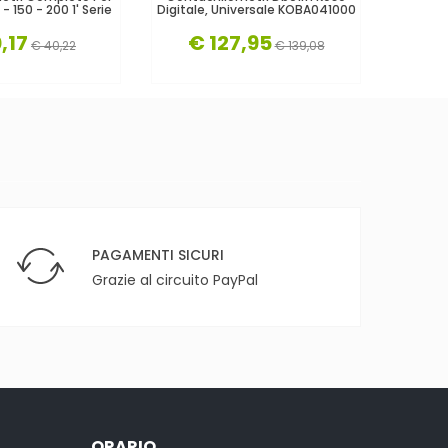
- 150 - 200 1' Serie
Digitale, Universale KOBA041000
1000
,17
€ 127,95
€
€ 40,22
€ 139,08
PAGAMENTI SICURI
Grazie al circuito PayPal
ORARIO