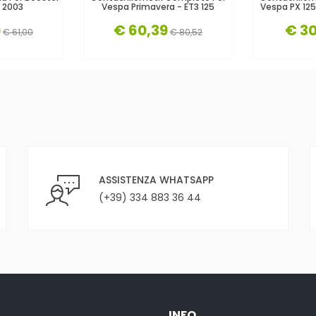
l 2003
Vespa Primavera - ET3 125
Vespa PX 125 
0
€ 60,39
€ 30
€ 61,00
€ 80,52
ASSISTENZA WHATSAPP
(+39) 334 883 36 44
INFO