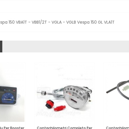
pa 150 VBA1T - VBB1/2T - VGLA - VGLB Vespa 150 GL VLA1T
lu Per Booster
Contachilometri Completo Per
Contachilom