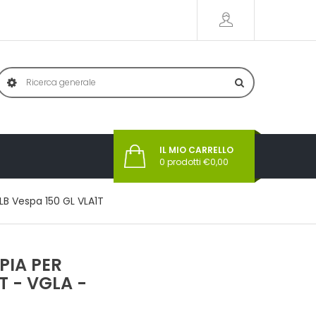
IL MIO CARRELLO
0
prodotti €
0,00
LB Vespa 150 GL VLA1T
IA PER
T - VGLA -