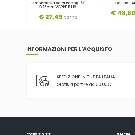
Temperatura Voca Racing 1/8''
Dal 1999 A
D.16mm VCRRD11T16
€ 48,8
€ 27,45
€ 30,50
INFORMAZIONI PER L'ACQUISTO
SPEDIZIONE IN TUTTA ITALIA
Gratis a partire da 60,00€
CONTATTI
SHOP