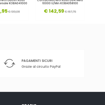
etri Db01rn Koso
Contachilometri Koso D64 Nero
Contach
versale KOBA041000
10000 U/Min KOBA058100
ET3 -
,95
€ 142,59
€ 139,08
€ 167,75
€
PAGAMENTI SICURI
Grazie al circuito PayPal