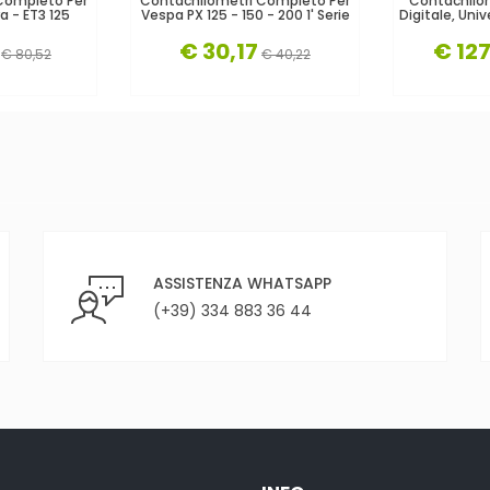
Completo Per
Contachilometri Completo Per
Contachilom
 - ET3 125
Vespa PX 125 - 150 - 200 1' Serie
Digitale, Uni
€ 30,17
€ 127
€ 80,52
€ 40,22
ASSISTENZA WHATSAPP
(+39) 334 883 36 44