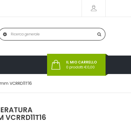
IL MIO CARRELLO
0
prodotti €
0,00
16mm VCRRD11T16
PERATURA
M VCRRD11T16