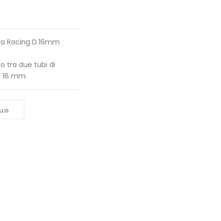
ca Racing D.16mm
 tra due tubi di
i 16 mm.
LLO