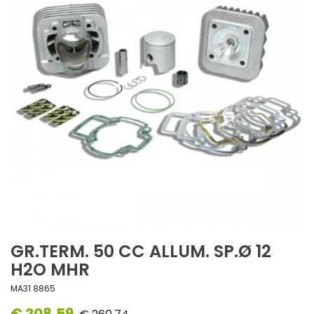
GR.TERM. 50 CC ALLUM. SP.Ø 12
H2O MHR
MA31 8865
€ 208,59