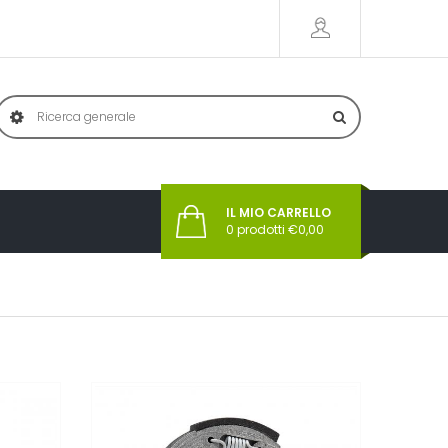
IL MIO CARRELLO
0
prodotti €
0,00