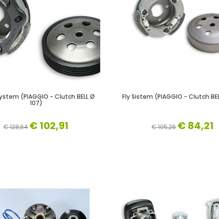
ystem (PIAGGIO - Clutch BELL Ø
Fly Sistem (PIAGGIO - Clutch BE
107)
€ 102,91
€ 84,21
€ 128,64
€ 105,26