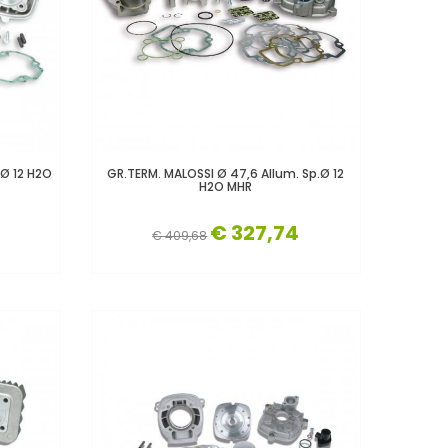
.Ø 12 H2O
GR.TERM. MALOSSI Ø 47,6 Allum. Sp.Ø 12
H2O MHR
€ 327,74
€ 409,68