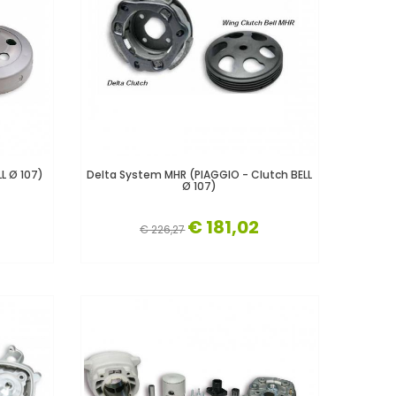
LL Ø 107)
Delta System MHR (PIAGGIO - Clutch BELL
Ø 107)
€ 181,02
€ 226,27