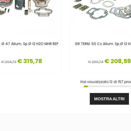
 Ø 47 Allum. Sp.Ø 12 H2O MHR REP
GR.TERM. 50 Cc Allum. Sp.Ø 12 
€ 315,78
€ 208,59
€ 394,73
€ 260,74
Hai visualizzato
12
di
157
prod
MOSTRA ALTRI