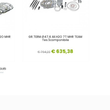
H2O MHR
GR.TERM.Ø47,6 All.H2O 7T MHR TEAM
Tes.scomponibile
€ 635,38
€ 794,22
otti