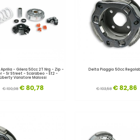
 Aprilia - Gilera 50cc 2T Nrg - Zip -
Delta Piaggio 50cc Regolab
 - Sr Street - Scarabeo - Et2 -
Liberty Variatore Malossi
€ 80,78
€ 82,86
€ 100,98
€ 103,58