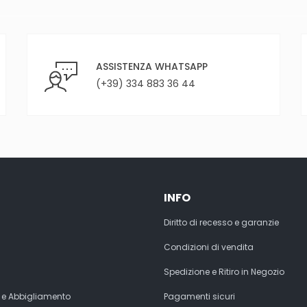
ASSISTENZA WHATSAPP
(+39) 334 883 36 44
INFO
Diritto di recesso e garanzie
Condizioni di vendita
Spedizione e Ritiro in Negozio
 e Abbigliamento
Pagamenti sicuri