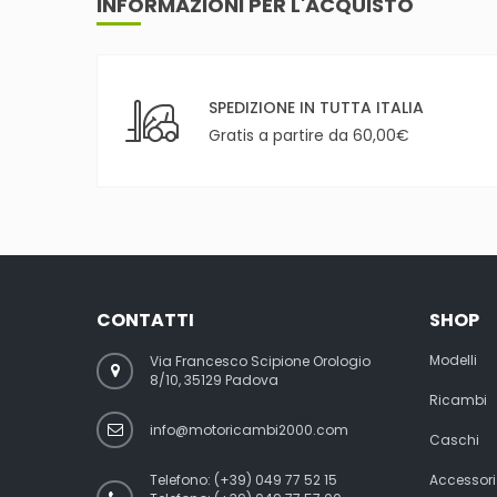
INFORMAZIONI PER L'ACQUISTO
SPEDIZIONE IN TUTTA ITALIA
Gratis a partire da 60,00€
CONTATTI
SHOP
Modelli
Via Francesco Scipione Orologio
8/10, 35129 Padova
Ricambi
info@motoricambi2000.com
Caschi
Telefono:
(+39) 049 77 52 15
Accessori