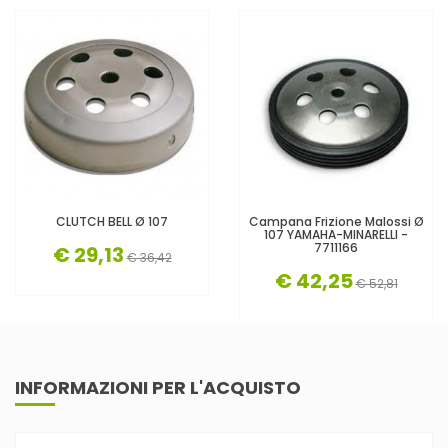
CLUTCH BELL Ø 107
Campana Frizione Malossi Ø
107 YAMAHA-MINARELLI -
7711166
€ 29,13
€ 36,42
€ 42,25
€ 52,81
INFORMAZIONI PER L'ACQUISTO