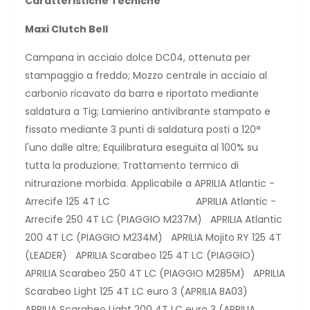
Caratteristiche Tecniche
Maxi Clutch Bell
Campana in acciaio dolce DC04, ottenuta per
stampaggio a freddo; Mozzo centrale in acciaio al
carbonio ricavato da barra e riportato mediante
saldatura a Tig; Lamierino antivibrante stampato e
fissato mediante 3 punti di saldatura posti a 120°
l'uno dalle altre; Equilibratura eseguita al 100% su
tutta la produzione; Trattamento termico di
nitrurazione morbida. Applicabile a APRILIA Atlantic -
Arrecife 125 4T LC APRILIA Atlantic -
Arrecife 250 4T LC (PIAGGIO M237M) APRILIA Atlantic
200 4T LC (PIAGGIO M234M) APRILIA Mojito RY 125 4T
(LEADER) APRILIA Scarabeo 125 4T LC (PIAGGIO)
APRILIA Scarabeo 250 4T LC (PIAGGIO M285M) APRILIA
Scarabeo Light 125 4T LC euro 3 (APRILIA BA03)
APRILIA Scarabeo Light 200 4T LC euro 3 (APRILIA