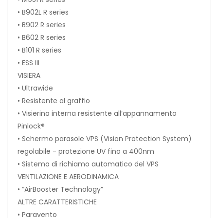
• B902L R series
• B902 R series
• B602 R series
• B101 R series
• ESS III
VISIERA
• Ultrawide
• Resistente al graffio
• Visierina interna resistente all’appannamento
Pinlock®
• Schermo parasole VPS (Vision Protection System)
regolabile - protezione UV fino a 400nm
• Sistema di richiamo automatico del VPS
VENTILAZIONE E AERODINAMICA
• “AirBooster Technology”
ALTRE CARATTERISTICHE
• Paravento