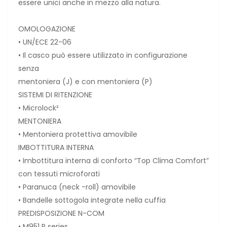
essere unici anche in mezzo alla natura.
OMOLOGAZIONE
• UN/ECE 22-06
• Il casco può essere utilizzato in configurazione
senza
mentoniera (J) e con mentoniera (P)
SISTEMI DI RITENZIONE
• Microlock²
MENTONIERA
• Mentoniera protettiva amovibile
IMBOTTITURA INTERNA
• Imbottitura interna di conforto “Top Clima Comfort”
con tessuti microforati
• Paranuca (neck -roll) amovibile
• Bandelle sottogola integrate nella cuffia
PREDISPOSIZIONE N-COM
• M951 R series