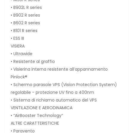
• B902L R series
• B902 R series
• B602 R series
• B101 R series
• ESS III
VISIERA
• Ultrawide
• Resistente al graffio
• Visierina interna resistente all’appannamento
Pinlock®
• Schermo parasole VPS (Vision Protection System)
regolabile - protezione UV fino a 400nm
• Sistema di richiamo automatico del VPS
VENTILAZIONE E AERODINAMICA
• “AirBooster Technology”
ALTRE CARATTERISTICHE
• Paravento