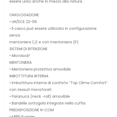
essere unici anche in mezzo alla natura.
OMOLOGAZIONE
• UN/ECE 22-06
• Il casco può essere utilizzato in configurazione
senza
mentoniera (J) e con mentoniera (P)
SISTEMI DI RITENZIONE
• Microlock²
MENTONIERA
• Mentoniera protettiva amovibile
IMBOTTITURA INTERNA
• Imbottitura interna di conforto “Top Clima Comfort”
con tessuti microforati
• Paranuca (neck -roll) amovibile
• Bandelle sottogola integrate nella cuffia
PREDISPOSIZIONE N-COM
• M951 R series