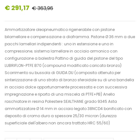
€ 291,17
€ 363,96
Ammortizzatore oleopneumatico rigenerabile con pistone
bilamellare e compensazione a diaframma. Pistone Ø 36 mm a due
pacchi lamellari indipendenti : uno in estensione e uno in
compressione; sistema lamellare in acciaio armonico con
configurazione a balestra Pattino di guida del pistone del tipo
LUBRIFLON-PTFE B70 (compound modificato caricato bronzo)
Scorrimento su bussola di GUIDA DU (composito ottenuto per
sinterizzazione di uno strato di bronzo sferoidale su di una bandella
in acciaio dolce opportunamente processata e con successiva
impregnazione e riporto di una miscela di PTFE+PB) Anello
raschiatore in resina Poliestere SEALTHANE grado 9345 Asta
ammortizzatore Ø 14 mm in acciaio legato 38NCD4 bonificato con
deposito di cromo duro a spessore 25/30 micron (durezza
superficiale dell'albero non ancora trattato HRC 55/60)