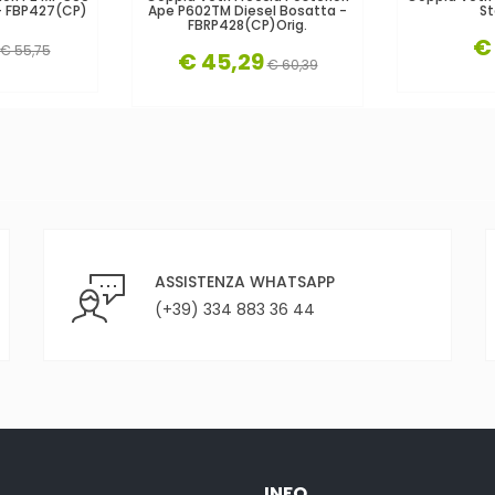
- FBP427(CP)
Ape P602TM Diesel Bosatta -
St
FBRP428(CP)orig.
€
€ 55,75
€ 45,29
€ 60,39
ASSISTENZA WHATSAPP
(+39) 334 883 36 44
INFO