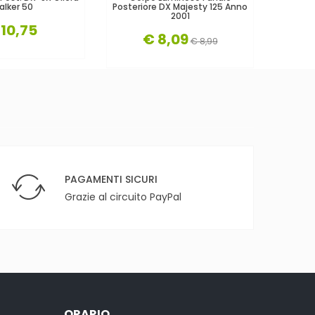
alker 50
Posteriore DX Majesty 125 Anno
Posteri
2001
 10,75
€ 8,09
€ 8,99
PAGAMENTI SICURI
Grazie al circuito PayPal
ORARIO