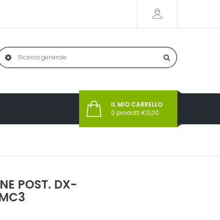
IL MIO CARRELLO
0
prodotti €
0,00
NE POST. DX-
 MC3