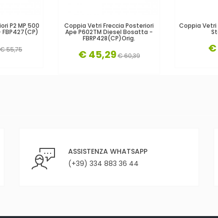
iori P2 MP 500
Coppia Vetri Freccia Posteriori
Coppia Vetri
- FBP427(CP)
Ape P602TM Diesel Bosatta -
St
FBRP428(CP)orig.
€
€ 55,75
€ 45,29
€ 60,39
ASSISTENZA WHATSAPP
(+39) 334 883 36 44