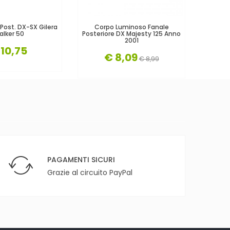
 Post. DX-SX Gilera
Corpo Luminoso Fanale
Cor
alker 50
Posteriore DX Majesty 125 Anno
Posteri
2001
 10,75
€ 8,09
€ 8,99
PAGAMENTI SICURI
Grazie al circuito PayPal