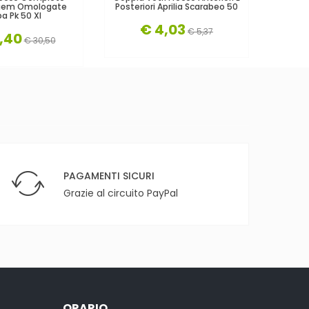
 Siem Omologate
Posteriori Aprilia Scarabeo 50
Frecce 
a Pk 50 Xl
€ 4,03
€ 5,37
,40
€ 30,50
PAGAMENTI SICURI
Grazie al circuito PayPal
ORARIO