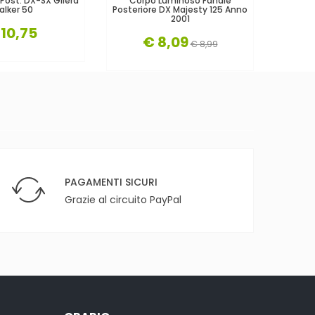
 Post. DX-SX Gilera
Corpo Luminoso Fanale
Cor
alker 50
Posteriore DX Majesty 125 Anno
Posteri
2001
 10,75
€ 8,09
€ 8,99
PAGAMENTI SICURI
Grazie al circuito PayPal