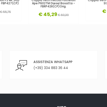
iori P2 MP 500
Coppia Vetri Freccia Posteriori
Coppia Vetri
- FBP427(CP)
Ape P602TM Diesel Bosatta -
St
FBRP428(CP)orig.
€
€ 55,75
€ 45,29
€ 60,39
ASSISTENZA WHATSAPP
(+39) 334 883 36 44