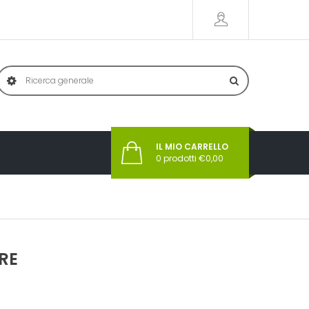
IL MIO CARRELLO
0
prodotti €
0,00
RE