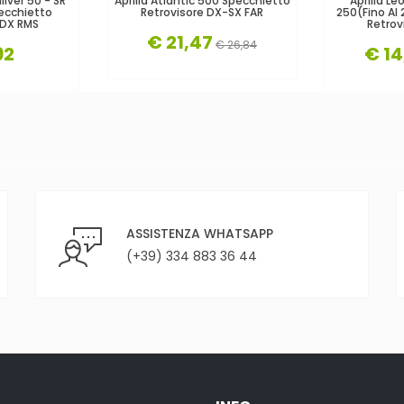
liver 50 - SR
Aprilia Atlantic 500 Specchietto
Aprilia L
ecchietto
Retrovisore DX-SX FAR
250(fino Al
 DX RMS
Retrov
€ 21,47
€ 26,84
92
€ 14
ASSISTENZA WHATSAPP
(+39) 334 883 36 44