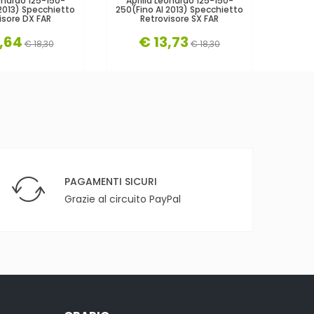
eonardo 125-150-
Aprilia Leonardo 125-150-
Aprili
 2013) Specchietto
250(fino Al 2013) Specchietto
200
isore DX FAR
Retrovisore SX FAR
Specchi
,64
€ 13,73
€
€ 18,30
€ 18,30
PAGAMENTI SICURI
Grazie al circuito PayPal