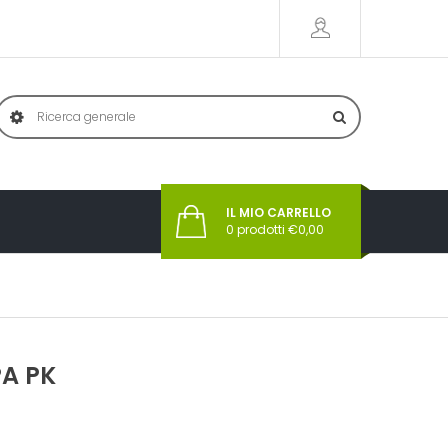
IL MIO CARRELLO
0
prodotti €
0,00
A PK