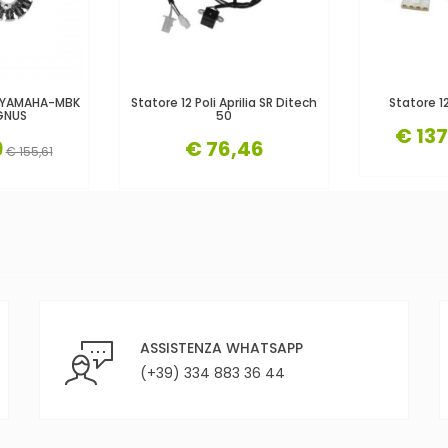
T.YAMAHA-MBK
Statore 12 Poli Aprilia SR Ditech
Statore 1
GNUS
50
€ 13
9
€ 76,46
€ 155,61
ASSISTENZA WHATSAPP
(+39) 334 883 36 44