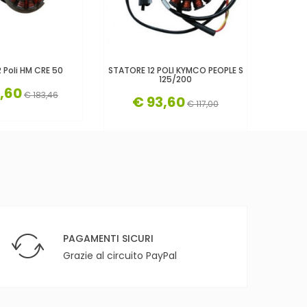
2 Poli HM CRE 50
STATORE 12 POLI KYMCO PEOPLE S
Stato
125/200
7,60
€
€ 183,46
€ 93,60
€ 117,00
PAGAMENTI SICURI
Grazie al circuito PayPal