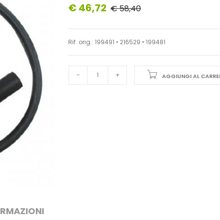
€ 46,72
€ 58,40
Rif. orig.: 199491 • 216529 • 199481
AGGIUNGI AL CARRE
ORMAZIONI