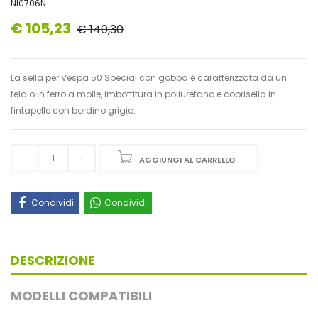
NI0706N
€ 105,23
€ 140,30
La sella per Vespa 50 Special con gobba è caratterizzata da un
telaio in ferro a molle, imbottitura in poliuretano e coprisella in
fintapelle con bordino grigio.
AGGIUNGI AL CARRELLO
Condividi
Condividi
DESCRIZIONE
MODELLI COMPATIBILI