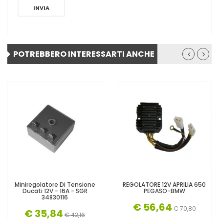
INVIA
POTREBBERO INTERESSARTI ANCHE
Miniregolatore Di Tensione
REGOLATORE 12V APRILIA 650
Ducati 12V - 16A - SGR
PEGASO-BMW
34830116
€ 56,64
€ 70,80
€ 35,84
€ 42,16