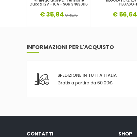
Miniregolatore Di Tensione
REGOLATORE 12V 
Ducati 12V - 16A - SGR 34830116
PEGASO
€ 35,84
€ 56,64
€ 42,16
INFORMAZIONI PER L'ACQUISTO
SPEDIZIONE IN TUTTA ITALIA
Gratis a partire da 60,00€
CONTATTI
SHOP