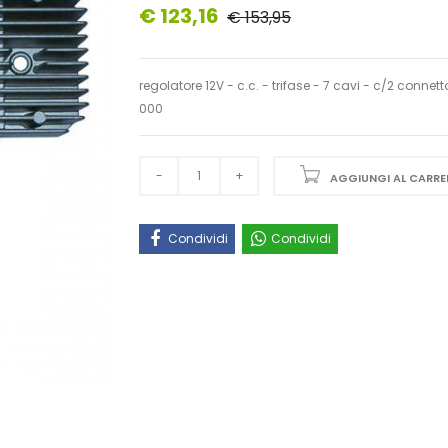
€ 123,16
€ 153,95
regolatore 12V - c.c. - trifase - 7 cavi - c/2 connett
000
AGGIUNGI AL CARRE
Condividi
Condividi