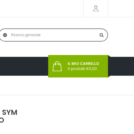
IL MIO CARRELLO
0
prodotti €
0,00
E SYM
O