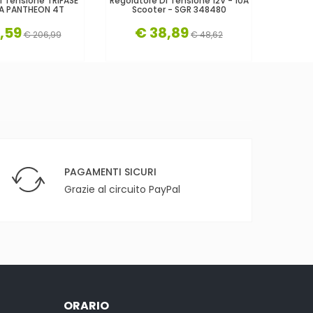
i Tensione TRIFASE
Regolatore Di Tensione 12V - 10A
Regolato
A PANTHEON 4T
Scooter - SGR 348480
- Vespa
,59
€ 38,89
€
€ 206,99
€ 48,62
PAGAMENTI SICURI
Grazie al circuito PayPal
ORARIO