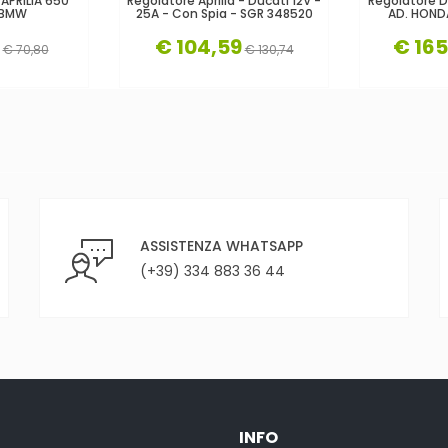
APRILIA 650
Regolatore Aprilia - Ducati 12V -
Regolatore D
-BMW
25A - Con Spia - SGR 348520
AD. HOND
€ 104,59
€ 165
€ 70,80
€ 130,74
ASSISTENZA WHATSAPP
(+39) 334 883 36 44
INFO