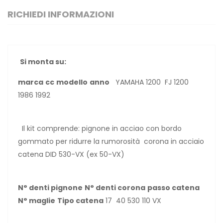
RICHIEDI INFORMAZIONI
Si monta su:
marca
cc
modello
anno
YAMAHA 1200 FJ 1200
1986 1992
Il kit comprende: pignone in acciao con bordo
gommato per ridurre la rumorosità corona in acciaio
catena DID 530-VX (ex 50-VX)
N° denti pignone
N° denti corona
passo catena
N° maglie
Tipo catena
17 40 530 110 VX