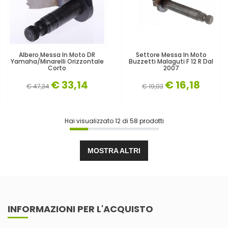
Albero Messa In Moto DR
Settore Messa In Moto
Yamaha/Minarelli Orizzontale
Buzzetti Malaguti F 12 R Dal
Corto
2007
€ 33,14
€ 16,18
€ 47,34
€ 19,03
Hai visualizzato
12
di
58
prodotti
MOSTRA ALTRI
INFORMAZIONI PER L'ACQUISTO