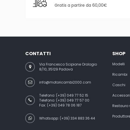
Gratis a partire da 60,00€
CONTATTI
SHOP
Modelli
Via Francesco Scipione Orologio
8/10, 35129 Padova
Ricambi
info@motoricambi2000.com
Caschi
Telefono:
(+39) 049 77 52 15
Accessori
Telefono:
(+39) 049 77 57 00
Fax:
(+39) 049 78 06 187
Restauro
Produttor
Whatsapp: (+39) 334 883 36 44