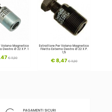
r Volano Magnetico
Estrattore Per Volano Magnetico
Estratto
o Destro Ø 22 X P. 1
Filetto Esterno Destro Ø 22 X P.
Filetto 
1,5
,47
€ 11,30
€ 8,47
€ 11,30
PAGAMENTI SICURI