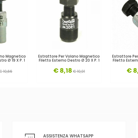
lano Magnetico
Estrattore Per Volano Magnetico
Estrattore Pe
tro Ø 19 X P. 1
Filetto Esterno Destro Ø 20 X P. 1
Filetto Estern
€ 8,18
€ 8
€ 10,66
€ 10,91
ASSISTENZA WHATSAPP