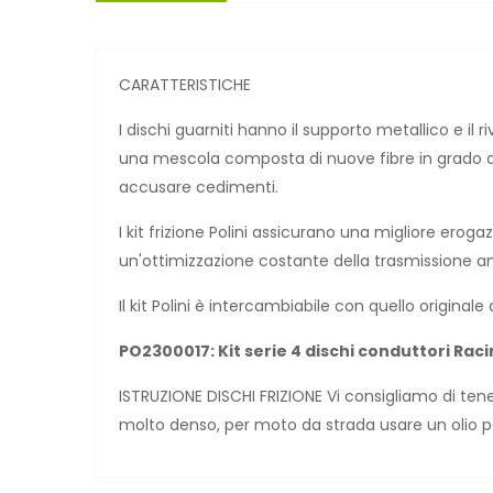
CARATTERISTICHE
I dischi guarniti hanno il supporto metallico e i
una mescola composta di nuove fibre in grado d
accusare cedimenti.
I kit frizione Polini assicurano una migliore erog
un'ottimizzazione costante della trasmissione an
Il kit Polini è intercambiabile con quello originale 
PO2300017: Kit serie 4 dischi conduttori Racing
ISTRUZIONE DISCHI FRIZIONE Vi consigliamo di tene
molto denso, per moto da strada usare un olio