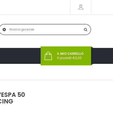
IL MIO CARRELLO
0
prodotti €
0,00
.VESPA 50
ACING