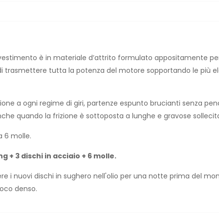
l rivestimento è in materiale d’attrito formulato appositamente pe
i trasmettere tutta la potenza del motore sopportando le più e
azione a ogni regime di giri, partenze espunto brucianti senza pena
che quando la frizione è sottoposta a lunghe e gravose sollecita
a 6 molle.
 + 3 dischi in acciaio + 6 molle.
re i nuovi dischi in sughero nell'olio per una notte prima del mon
 poco denso.