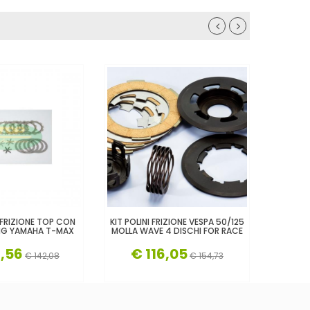
I FRIZIONE TOP CON
KIT POLINI FRIZIONE VESPA 50/125
SERIE
NG YAMAHA T-MAX
MOLLA WAVE 4 DISCHI FOR RACE
MINAREL
6,56
€ 116,05
€
€ 142,08
€ 154,73