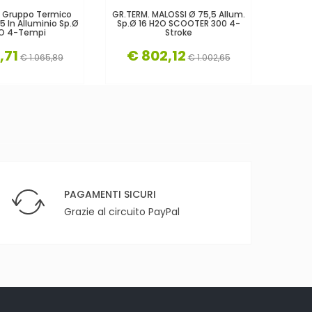
0 Gruppo Termico
GR.TERM. MALOSSI Ø 75,5 Allum.
Gruppo 
5 In Alluminio Sp.Ø
Sp.Ø 16 H2O SCOOTER 300 4-
In G
2O 4-Tempi
Stroke
,71
€ 802,12
€ 
€ 1.065,89
€ 1.002,65
PAGAMENTI SICURI
Grazie al circuito PayPal