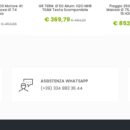
200 Motore 4t
GR.TERM. Ø 50 Allum. H2O MHR
Piaggio 25
lossi Ø 74
TEAM Testa Scomponibile
Malossi Ø 75,
io
15 H
€ 369,79
€ 462,23
€ 852
€ 450,86
ASSISTENZA WHATSAPP
(+39) 334 883 36 44