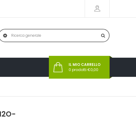
IL MIO CARRELLO
0
prodotti €
0,00
H2O-