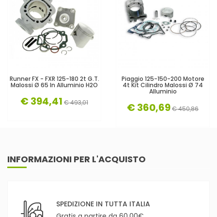
Runner FX - FXR 125-180 2t G.T.
Piaggio 125-150-200 Motore
Malossi Ø 65 In Alluminio H2O
4t Kit Cilindro Malossi Ø 74
Alluminio
€ 394,41
€ 493,01
€ 360,69
€ 450,86
INFORMAZIONI PER L'ACQUISTO
SPEDIZIONE IN TUTTA ITALIA
Gratis a partire da 60,00€