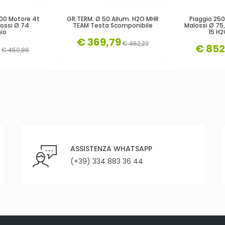
200 Motore 4t
GR.TERM. Ø 50 Allum. H2O MHR
Piaggio 25
lossi Ø 74
TEAM Testa Scomponibile
Malossi Ø 75,
io
15 H
€ 369,79
€ 462,23
€ 852
€ 450,86
ASSISTENZA WHATSAPP
(+39) 334 883 36 44