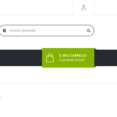
IL MIO CARRELLO
0
prodotti €
0,00
O