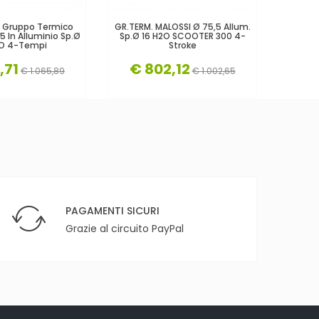
0 Gruppo Termico
GR.TERM. MALOSSI Ø 75,5 Allum.
Gruppo 
5 In Alluminio Sp.Ø
Sp.Ø 16 H2O SCOOTER 300 4-
In G
2O 4-Tempi
Stroke
,71
€ 802,12
€ 
€ 1.065,89
€ 1.002,65
PAGAMENTI SICURI
Grazie al circuito PayPal