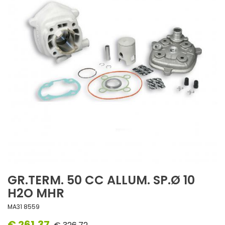
GR.TERM. 50 CC ALLUM. SP.Ø 10
H2O MHR
MA31 8559
€ 261,37