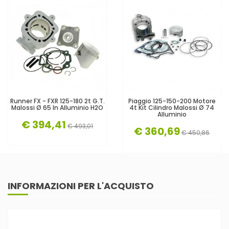
Runner FX - FXR 125-180 2t G.T.
Piaggio 125-150-200 Motore
Malossi Ø 65 In Alluminio H2O
4t Kit Cilindro Malossi Ø 74
Alluminio
€ 394,41
€ 493,01
€ 360,69
€ 450,86
INFORMAZIONI PER L'ACQUISTO