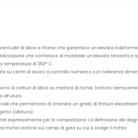
rcentuale di silicio e titanio che garantisce un’elevata indeforma
ilizzazione che conferisce al materiale un’elevata tenacità e ri
a temperature di 250° C.
ate su centri di lavoro a controllo numerico con tolleranze dimensi
riporto di carburi di silicio su matrice di nichel, trattato termi
 all’usura.
iali che permettono di ottenere un grado di finitura elevatissim
getto (ollatura).
lizzati espressamente per la competizione. La definizione dei dia
 motori staticie sui campi di gara su cui si svolge il trofeo.