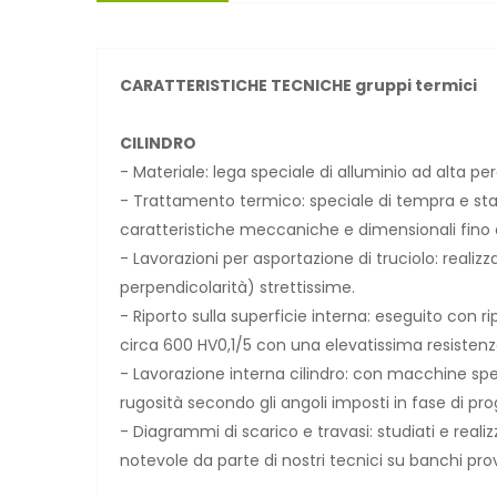
CARATTERISTICHE TECNICHE gruppi termici
CILINDRO
- Materiale: lega speciale di alluminio ad alta pe
- Trattamento termico: speciale di tempra e stab
caratteristiche meccaniche e dimensionali fino 
- Lavorazioni per asportazione di truciolo: realizz
perpendicolarità) strettissime.
- Riporto sulla superficie interna: eseguito con 
circa 600 HV0,1/5 con una elevatissima resistenza
- Lavorazione interna cilindro: con macchine spec
rugosità secondo gli angoli imposti in fase di pro
- Diagrammi di scarico e travasi: studiati e rea
notevole da parte di nostri tecnici su banchi prova