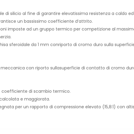
e di silicio al fine di garantire elevatissima resistenza a caldo e
antisce un bassissimo coefficiente d’attrito.
citazioni imposte ad un gruppo termico per competizione al massi
erzia.
hisa sferoidale da 1 mm conriporto di cromo duro sulla superfici
 meccanica con riporto sullasuperficie di contatto di cromo duro
to coefficiente di scambio termico.
icalcolata e maggiorata.
ata per un rapporto di compressione elevato (15,8:1) con alti
.