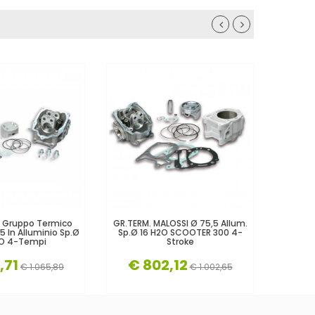
0 Gruppo Termico
GR.TERM. MALOSSI Ø 75,5 Allum.
Gruppo 
5 In Alluminio Sp.Ø
Sp.Ø 16 H2O SCOOTER 300 4-
In G
2O 4-Tempi
Stroke
,71
€ 802,12
€ 
€ 1.065,89
€ 1.002,65