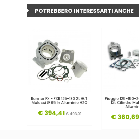
POTREBBERO INTERESSARTI ANCHE
Runner FX - FXR 125-180 2t G.T.
Piaggio 125-150-
Malossi Ø 65 In Alluminio H2O
Kit Cilindro Ma
Allumin
€ 394,41
€ 493,01
€ 360,69