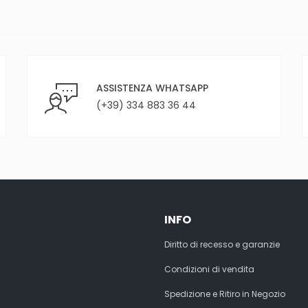
ASSISTENZA WHATSAPP
(+39) 334 883 36 44
INFO
Diritto di recesso e garanzie
Condizioni di vendita
Spedizione e Ritiro in Negozio