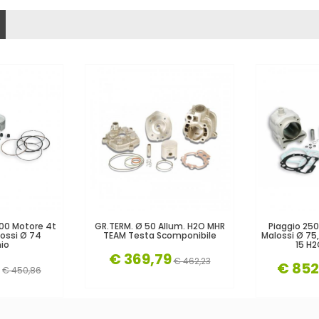
200 Motore 4t
GR.TERM. Ø 50 Allum. H2O MHR
Piaggio 25
lossi Ø 74
TEAM Testa Scomponibile
Malossi Ø 75,
io
15 H
€ 369,79
€ 462,23
€ 852
€ 450,86