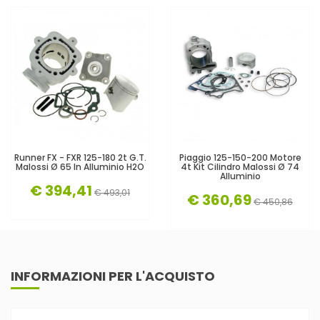
Runner FX - FXR 125-180 2t G.T.
Piaggio 125-150-200 Motore
Malossi Ø 65 In Alluminio H2O
4t Kit Cilindro Malossi Ø 74
Alluminio
€ 394,41
€ 493,01
€ 360,69
€ 450,86
INFORMAZIONI PER L'ACQUISTO