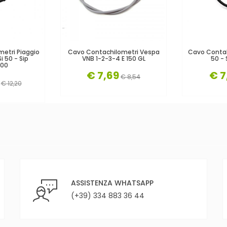
etri Piaggio
Cavo Contachilometri Vespa
Cavo Contak
i 50 - Sip
VNB 1-2-3-4 E 150 GL
50 - 
00
€ 7,69
€ 7
€ 8,54
€ 12,20
ASSISTENZA WHATSAPP
(+39) 334 883 36 44