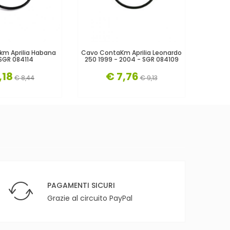
m Aprilia Habana
Cavo ContaKm Aprilia Leonardo
Cavo Co
SGR 084114
250 1999 - 2004 - SGR 084109
,18
€ 7,76
€ 8,44
€ 9,13
PAGAMENTI SICURI
Grazie al circuito PayPal