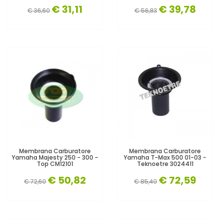
€ 31,11
€ 39,78
€ 36,60
€ 56,83
Membrana Carburatore
Membrana Carburatore
Yamaha Majesty 250 - 300 -
Yamaha T-Max 500 01-03 -
Top CM12101
Teknoetre 3024411
€ 50,82
€ 72,59
€ 72,60
€ 85,40