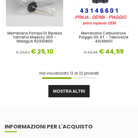
Membrana Pompa Di Ripresa
Membrana Carburatore
Yamaha Majesty 250 -
Piaggio 50 4T - Teknoetre
Malaguti 62330800
43146601
€ 25,10
€ 44,59
€ 29,52
€ 52,46
Hai visualizzato
12
di
22
prodotti
MOSTRA ALTRI
INFORMAZIONI PER L'ACQUISTO