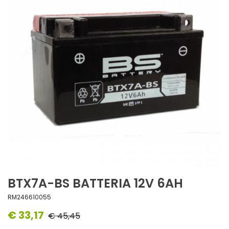
BTX7A-BS BATTERIA 12V 6AH
RM246610055
€ 33,17
€ 45,45