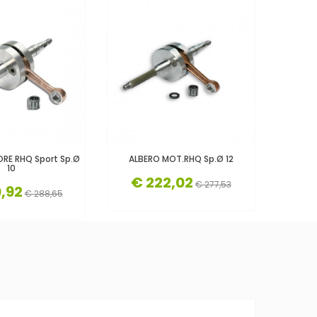
RE RHQ Sport Sp.Ø
ALBERO MOT.RHQ Sp.Ø 12
ALBER
10
€ 222,02
€ 277,53
,92
€ 
€ 288,65