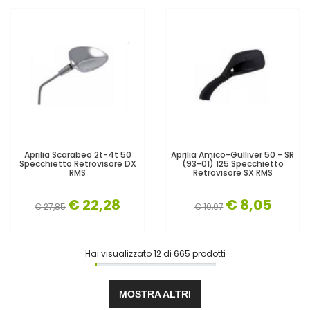
Aprilia Scarabeo 2t-4t 50
Aprilia Amico-Gulliver 50 - SR
Specchietto Retrovisore DX
(93-01) 125 Specchietto
RMS
Retrovisore SX RMS
€ 22,28
€ 8,05
€ 27,85
€ 10,07
Hai visualizzato
12
di
665
prodotti
MOSTRA ALTRI