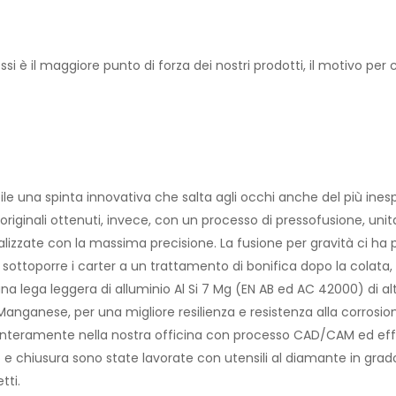
 è il maggiore punto di forza dei nostri prodotti, il motivo per c
ile una spinta innovativa che salta agli occhi anche del più inesp
 originali ottenuti, invece, con un processo di pressofusione, unit
ealizzate con la massima precisione. La fusione per gravità ci 
 sottoporre i carter a un trattamento di bonifica dopo la colata,
na lega leggera di alluminio Al Si 7 Mg (EN AB ed AC 42000) di al
anganese, per una migliore resilienza e resistenza alla corrosion
a interamente nella nostra officina con processo CAD/CAM ed effe
 e chiusura sono state lavorate con utensili al diamante in grado 
tti.