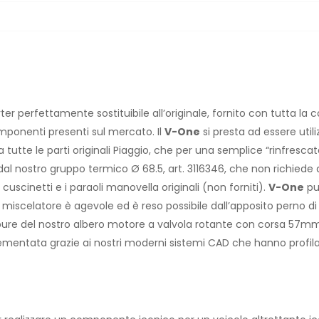
er perfettamente sostituibile all’originale, fornito con tutta l
ponenti presenti sul mercato. Il
V-One
si presta ad essere util
 tutte le parti originali Piaggio, che per una semplice “rinfresca
l nostro gruppo termico Ø 68.5, art. 3116346, che non richiede 
uscinetti e i paraoli manovella originali (non forniti).
V-One
pu
l miscelatore è agevole ed è reso possibile dall’apposito perno di
 oppure del nostro albero motore a valvola rotante con corsa 57mm 
ementata grazie ai nostri moderni sistemi CAD che hanno profil