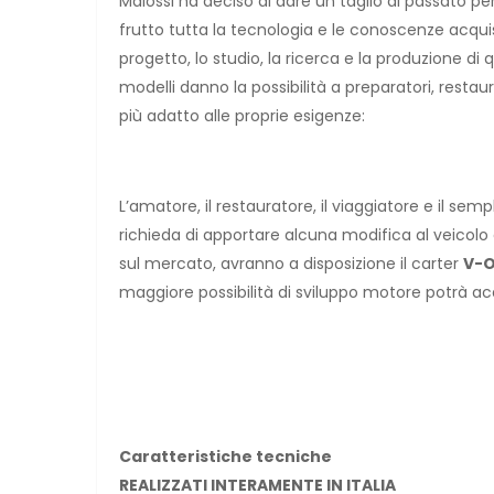
Malossi ha deciso di dare un taglio al passato 
frutto tutta la tecnologia e le conoscenze acquis
progetto, lo studio, la ricerca e la produzione di
modelli danno la possibilità a preparatori, restaura
più adatto alle proprie esigenze:
L’amatore, il restauratore, il viaggiatore e il se
richieda di apportare alcuna modifica al veicolo e
sul mercato, avranno a disposizione il carter
V-O
maggiore possibilità di sviluppo motore potrà acq
Caratteristiche tecniche
REALIZZATI INTERAMENTE IN ITALIA