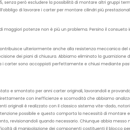
.5, senza però escludere la possibilità di montare altri gruppi te
’obbligo di lavorare i carter per montare cilindri più prestazionali.
o di maggiori potenze non è più un problema. Persino il consueto 
tribuisce ulteriormente anche alla resistenza meccanica del carte
ecisione dei piani di chiusura. Abbiamo eliminato la guarnizione d
Ora i carter sono accoppiati perfettamente e chiusi mediante past
to e smontato per anni carter originali, lavorandoli e provando
rettamente con inefficienze e scomodità che abbiamo analizzato 
nti originali è realizzato con il classico sistema vite-dado, no
tenzione possibile e questo comporta la necessità di montare e 
ento, revisionandoli quando necessario. Chiunque abbia messo ma
fficoltà di manipolazione dei componenti costituenti il blocco p