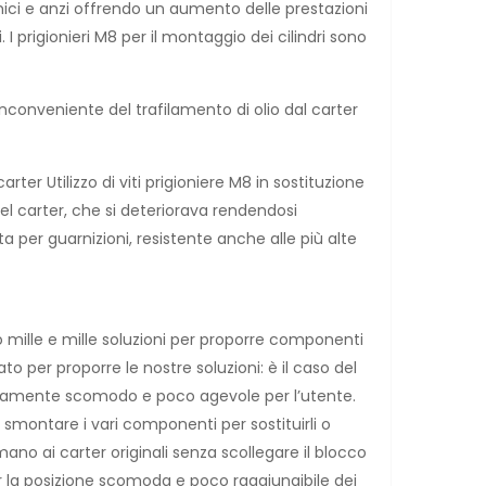
rmici e anzi offrendo un aumento delle prestazioni
 I prigionieri M8 per il montaggio dei cilindri sono
inconveniente del trafilamento di olio dal carter
r Utilizzo di viti prigioniere M8 in sostituzione
el carter, che si deteriorava rendendosi
a per guarnizioni, resistente anche alle più alte
 mille e mille soluzioni per proporre componenti
per proporre le nostre soluzioni: è il caso del
toriamente scomodo e poco agevole per l’utente.
smontare i vari componenti per sostituirli o
no ai carter originali senza scollegare il blocco
er la posizione scomoda e poco raggiungibile dei