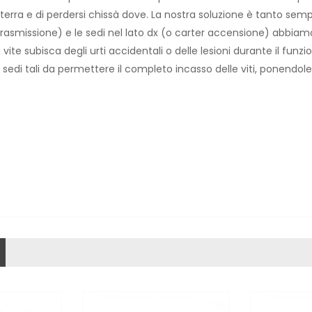
a terra e di perdersi chissà dove. La nostra soluzione è tanto semp
 trasmissione) e le sedi nel lato dx (o carter accensione) abbiamo
te subisca degli urti accidentali o delle lesioni durante il funzion
 sedi tali da permettere il completo incasso delle viti, ponendole 