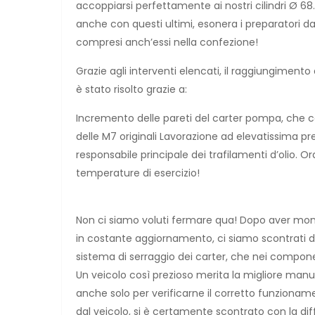
accoppiarsi perfettamente ai nostri cilindri Ø 68
anche con questi ultimi, esonera i preparatori dall
compresi anch’essi nella confezione!
Grazie agli interventi elencati, il raggiungiment
è stato risolto grazie a:
Incremento delle pareti del carter pompa, che con
delle M7 originali Lavorazione ad elevatissima pr
responsabile principale dei trafilamenti d’olio. 
temperature di esercizio!
Non ci siamo voluti fermare qua! Dopo aver monta
in costante aggiornamento, ci siamo scontrati di
sistema di serraggio dei carter, che nei compone
Un veicolo così prezioso merita la migliore manu
anche solo per verificarne il corretto funzionam
dal veicolo, si è certamente scontrato con la di