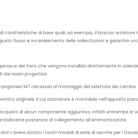
 caratteristiche di base quali, ad esempio, il braccio anteriore r
giusto flusso e incanalamento delle sollecitazioni e garantire una
e ganasce dei freni, che vengono installati direttamente in aziend
 dai nostri progettisti.
 i prigionieri M7 necessari al montaggio del selettore del cambio.
ttrico originale, il cui azionatore è montabile nell’apposito piano
’acquisto di alcun componente aggiuntivo, infatti entrambe le vers
antivibrante posteriore di collegamento all’ammortizzatore.
a! L’avere dotato i nostri modelli di serie di sacche per i tra