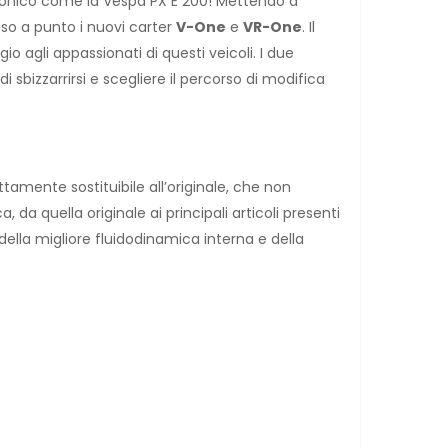
iconico come la Vespa PX E 200! Mettendo a
sso a punto i nuovi carter
V-One
e
VR-One
. Il
o agli appassionati di questi veicoli. I due
i sbizzarrirsi e scegliere il percorso di modifica
ttamente sostituibile all’originale, che non
da quella originale ai principali articoli presenti
della migliore fluidodinamica interna e della