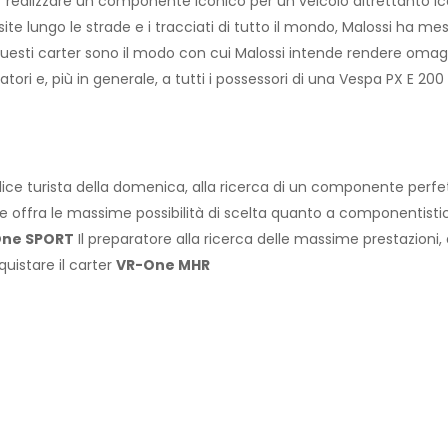
per realizzare un componente iconico per un veicolo altrettanto 
ite lungo le strade e i tracciati di tutto il mondo, Malossi ha me
 questi carter sono il modo con cui Malossi intende rendere omaggi
tori e, più in generale, a tutti i possessori di una Vespa PX E 200 d
mplice turista della domenica, alla ricerca di un componente perfe
 offra le massime possibilità di scelta quanto a componentistica, 
ne SPORT
Il preparatore alla ricerca delle massime prestazioni, 
uistare il carter
VR-One MHR