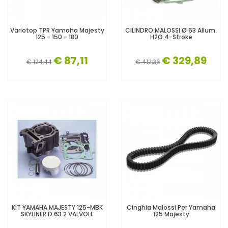
Variotop TPR Yamaha Majesty
CILINDRO MALOSSI Ø 63 Allum.
125 - 150 - 180
H2O 4-Stroke
€ 87,11
€ 329,89
€ 124,44
€ 412,36
KIT YAMAHA MAJESTY 125-MBK
Cinghia Malossi Per Yamaha
SKYLINER D.63 2 VALVOLE
125 Majesty