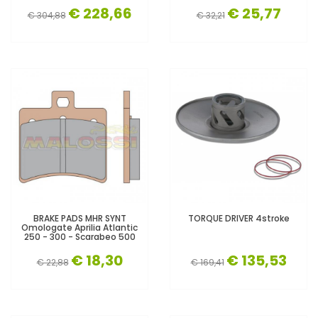
€ 228,66
€ 25,77
€ 304,88
€ 32,21
BRAKE PADS MHR SYNT
TORQUE DRIVER 4stroke
Omologate Aprilia Atlantic
250 - 300 - Scarabeo 500
€ 18,30
€ 135,53
€ 22,88
€ 169,41