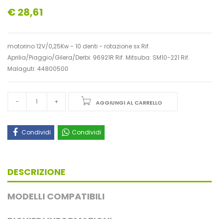
€ 28,61
motorino 12V/0,25Kw - 10 denti - rotazione sx Rif.
Aprilia/Piaggio/Gilera/Derbi: 96921R Rif. Mitsuba: SM10-221 Rif.
Malaguti: 44800500
AGGIUNGI AL CARRELLO
Condividi
Condividi
DESCRIZIONE
MODELLI COMPATIBILI