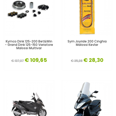
Kymco Dink 125-200 Bet&Win
Sym Joyride 200 Cinghia
- Grand Dink 125-150 Variatore
Malossi Kevlar
Malossi Multivar
€ 109,65
€ 28,30
€ 137,07
€ 35,38