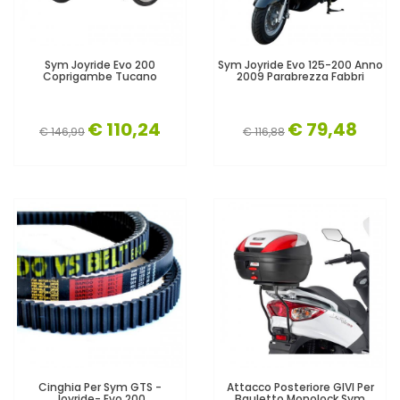
Sym Joyride Evo 200
Sym Joyride Evo 125-200 Anno
Coprigambe Tucano
2009 Parabrezza Fabbri
€ 110,24
€ 79,48
€ 146,99
€ 116,88
Cinghia Per Sym GTS -
Attacco Posteriore GIVI Per
Joyride- Evo 200
Bauletto Monolock Sym