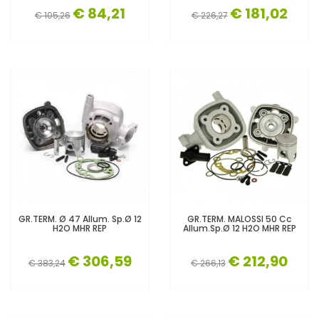
€ 84,21
€ 181,02
€ 105,26
€ 226,27
GR.TERM. Ø 47 Allum. Sp.Ø 12
GR.TERM. MALOSSI 50 Cc
H2O MHR REP
Allum.sp.Ø 12 H2O MHR REP
€ 306,59
€ 212,90
€ 383,24
€ 266,13