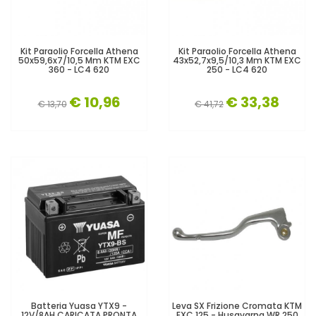
Kit Paraolio Forcella Athena
Kit Paraolio Forcella Athena
50x59,6x7/10,5 Mm KTM EXC
43x52,7x9,5/10,3 Mm KTM EXC
360 - LC4 620
250 - LC4 620
€ 10,96
€ 33,38
€ 13,70
€ 41,72
Batteria Yuasa YTX9 -
Leva SX Frizione Cromata KTM
12V/8AH CARICATA PRONTA
EXC 125 - Husqvarna WR 250