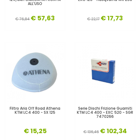
ALL'USO
€ 57,63
€ 17,73
€ 76,84
€ 22,17
Filtro Aria Off Road Athena
Serie Dischi Frizione Guarniti
KTM LC4 400 - SX 125
KTM LC4 400 - EXC 520 - SGR
7470266
€ 15,25
€ 102,34
€ 136,46