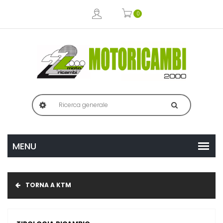
0
TORNA A KTM