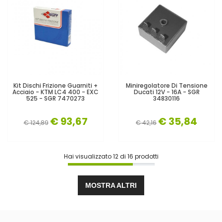
Kit Dischi Frizione Guarniti +
Miniregolatore Di Tensione
Acciaio - KTM LC4 400 - EXC
Ducati 12V - 16A - SGR
525 - SGR 7470273
34830116
€ 93,67
€ 35,84
€ 124,89
€ 42,16
Hai visualizzato
12
di
16
prodotti
MOSTRA ALTRI