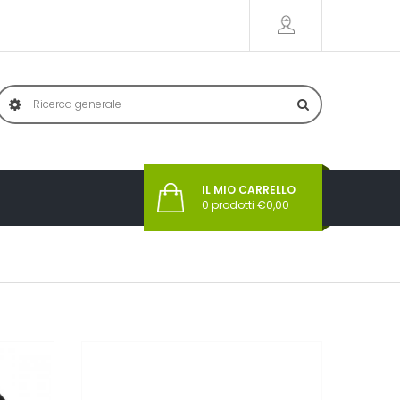
IL MIO CARRELLO
0
prodotti €
0,00