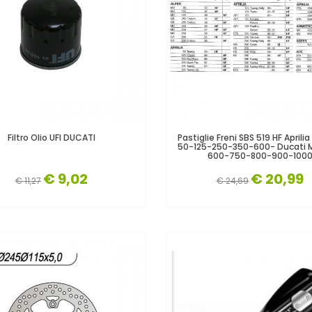
Filtro Olio UFI DUCATI
Pastiglie Freni SBS 519 HF Aprili
50-125-250-350-600- Ducati 
600-750-800-900-100
€ 9,02
€ 20,99
€ 11,27
€ 24,69