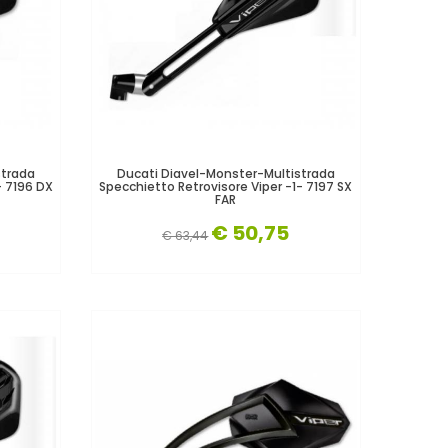
strada
Ducati Diavel-Monster-Multistrada
- 7196 DX
Specchietto Retrovisore Viper -1- 7197 SX
FAR
€ 50,75
€ 63,44