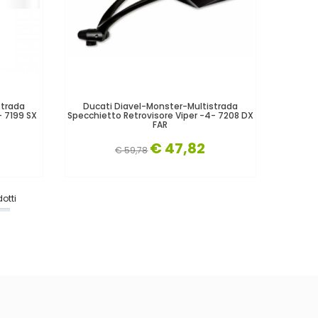
strada
Ducati Diavel-Monster-Multistrada
- 7199 SX
Specchietto Retrovisore Viper -4- 7208 DX
FAR
€ 47,82
€ 59,78
otti