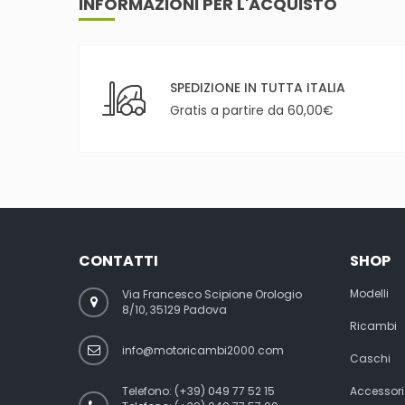
INFORMAZIONI PER L'ACQUISTO
SPEDIZIONE IN TUTTA ITALIA
Gratis a partire da 60,00€
CONTATTI
SHOP
Modelli
Via Francesco Scipione Orologio
8/10, 35129 Padova
Ricambi
info@motoricambi2000.com
Caschi
Telefono:
(+39) 049 77 52 15
Accessori