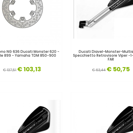
eno NG 636 Ducati Monster 620 -
Ducati Diavel-Monster-Multi
ale 899 - Yamaha TDM 850-900
Specchietto Retrovisore Viper -1
FAR
€ 103,13
€ 50,75
€ 137,51
€ 63,44