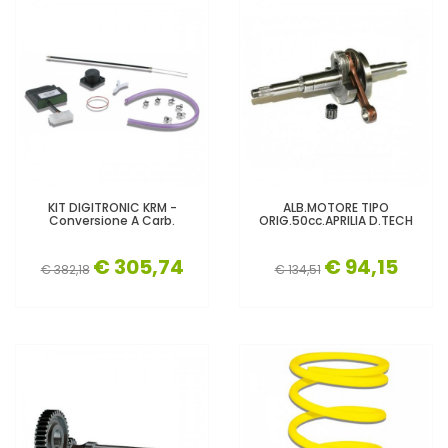
KIT DIGITRONIC KRM -
ALB.MOTORE TIPO
Conversione A Carb.
ORIG.50cc.APRILIA D.TECH
€ 305,74
€ 94,15
€ 382,18
€ 134,51