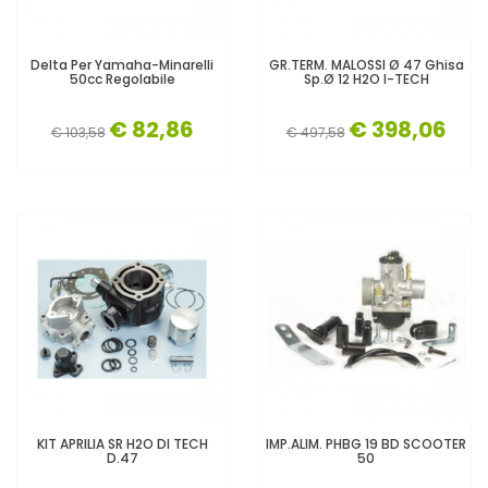
Delta Per Yamaha-Minarelli
GR.TERM. MALOSSI Ø 47 Ghisa
50cc Regolabile
Sp.Ø 12 H2O I-TECH
€ 82,86
€ 398,06
€ 103,58
€ 497,58
KIT APRILIA SR H2O DI TECH
IMP.ALIM. PHBG 19 BD SCOOTER
D.47
50