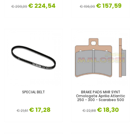
€ 224,54
€ 157,59
€ 299,39
€ 196,99
SPECIAL BELT
BRAKE PADS MHR SYNT
Omologate Aprilia Atlantic
250 - 300 - Scarabeo 500
€ 17,28
€ 18,30
€ 21,61
€ 22,88