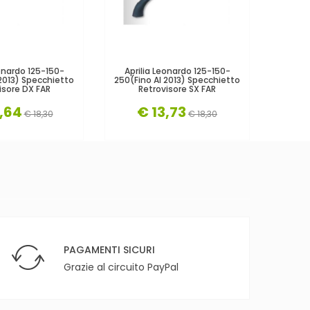
eonardo 125-150-
Aprilia Leonardo 125-150-
Aprili
 2013) Specchietto
250(fino Al 2013) Specchietto
200
isore DX FAR
Retrovisore SX FAR
Specchi
,64
€ 13,73
€
€ 18,30
€ 18,30
PAGAMENTI SICURI
Grazie al circuito PayPal