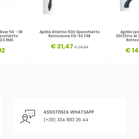
liver 50 - SR
Aprilia Atlantic 500 Specchietto
Aprilia L
ecchietto
Retrovisore DX-SX FAR
250(fino Al
 DX RMS
Retrov
€ 21,47
€ 26,84
92
€ 14
ASSISTENZA WHATSAPP
(+39) 334 883 36 44