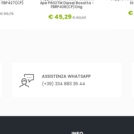
- FBP427(CP)
Ape P602TM Diesel Bosatta -
St
FBRP428(CP)orig.
€
€ 55,75
€ 45,29
€ 60,39
ASSISTENZA WHATSAPP
(+39) 334 883 36 44
INFO