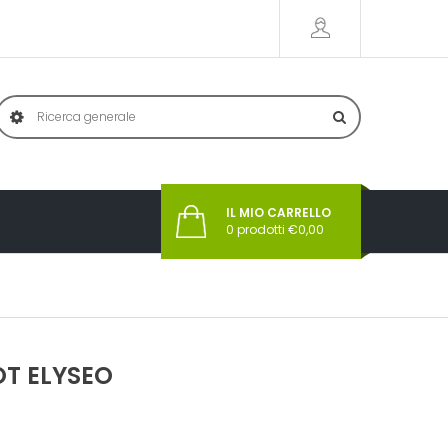
IL MIO CARRELLO
0
prodotti €
0,00
OT ELYSEO